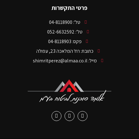
פרטי התקשרות
טל': 04-8118900
טל': 052-6632592
פקס: 04-8118903
כתובת: רח' המלאכה 23, עפולה
מייל: shimritperez@almaa.co.il