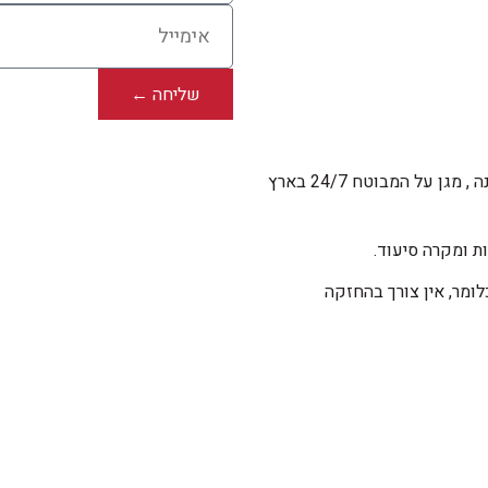
שליחה ←
ביטוח תאונות אישיות למעשה מעניק פיצוי חד פעמי במקרה של תאונה , מגן על המבוטח 24/7 בארץ
ות ומקרה סיעוד.
לומר, אין צורך בהחזקה