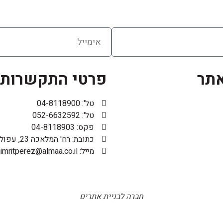
אתר
פרטי התקשרות
טל': 04-8118900
טל': 052-6632592
פקס: 04-8118903
כתובת: רח' המלאכה 23, עפולה
מייל: shimritperez@almaa.co.il
חברה לבניית אתרים